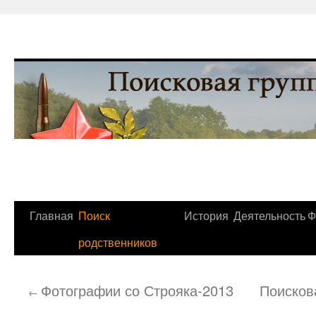
Перейти
Главная
Поиск
История
Деятельность
Ф
к
родственников
содержимому
Фотографии со Строяка-2013
Поисков
←