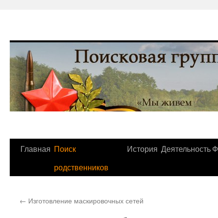
Перейти
Главная
Поиск
История
Деятельность
Ф
к
родственников
содержимому
←
Изготовление маскировочных сетей