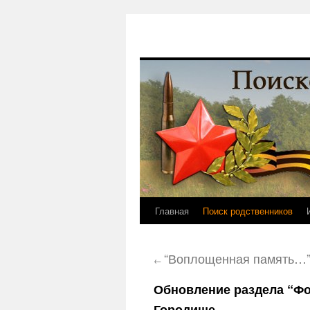
Перейти
Главная
Поиск родственников
к
“Воплощенная память…
←
содержимому
Обновление раздела “Фо
Городище.