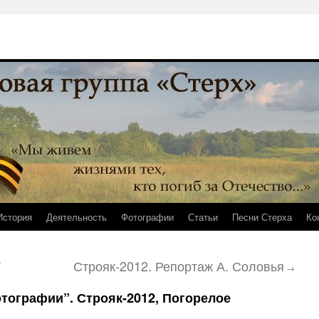
История
Деятельность
Фотографии
Статьи
Песни Стерха
Ко
”
Строяк-2012. Репортаж А. Соловья
→
тографии”. Строяк-2012, Погорелое